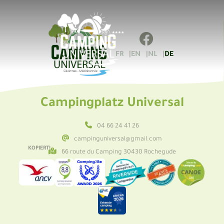
FR
EN
NL
DE
Campingplatz Universal
04 66 24 41 26
campinguniversal@gmail.com
KOPIERT!
66 route du Camping 30430 Rochegude