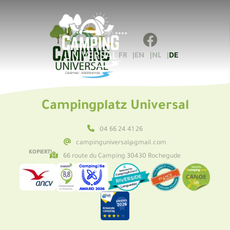
FR
EN
NL
DE
Campingplatz Universal
04 66 24 41 26
campinguniversal@gmail.com
KOPIERT!
66 route du Camping 30430 Rochegude